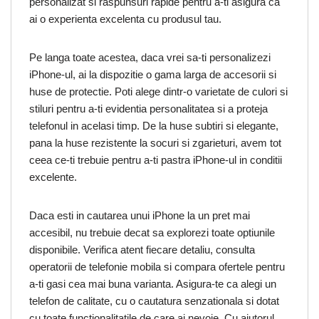
personalizat si raspunsuri rapide pentru a-ti asigura ca
ai o experienta excelenta cu produsul tau.
Pe langa toate acestea, daca vrei sa-ti personalizezi
iPhone-ul, ai la dispozitie o gama larga de accesorii si
huse de protectie. Poti alege dintr-o varietate de culori si
stiluri pentru a-ti evidentia personalitatea si a proteja
telefonul in acelasi timp. De la huse subtiri si elegante,
pana la huse rezistente la socuri si zgarieturi, avem tot
ceea ce-ti trebuie pentru a-ti pastra iPhone-ul in conditii
excelente.
Daca esti in cautarea unui iPhone la un pret mai
accesibil, nu trebuie decat sa explorezi toate optiunile
disponibile. Verifica atent fiecare detaliu, consulta
operatorii de telefonie mobila si compara ofertele pentru
a-ti gasi cea mai buna varianta. Asigura-te ca alegi un
telefon de calitate, cu o cautatura senzationala si dotat
cu toate functionalitatile de care ai nevoie. Cu ajutorul