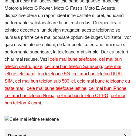
In topul celor mai accesibile telefoane se gasesc modelele
Motorola Moto G Power, Moto G Fast si Moto E. Aceste
dispozitive ofera un raport ideal intre calitate si pret, aducand
performante satisfacatoare la un cost redus. Cu specificatii
tehnice decente si un design atragator, aceste telefoane se
numara printre cele mai populare optiuni de buget. Utilizatorii vor
gasi o varietate de optiuni, de la modele cu ecrane mai mari si
performante superioare, la telefoane mai simple. Dar cu preturi
chiar mai reduse. Vezi
cele mai bune telefoane
,
cel mai bun
telefon pentru poze
,
cel mai bun telefon Samsung
,
cele mai
ieftine telefoane
,
top telefoane 5G
,
cel mai bun telefon DUAL
SIM
,
cel mai bun telefon sub 500 lei
,
cele mai bune telefoane cu
taste mari
,
cele mai bune telefoane ieftine
,
cel mai bun iPhone
,
cel mai bun telefon Nokia
,
cel mai bun telefon OPPO
,
cel mai
bun telefon Xiaomi
.
Rezumat