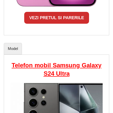
VEZI PRETUL SI PARERILE
Model
Telefon mobil Samsung Galaxy
S24 Ultra