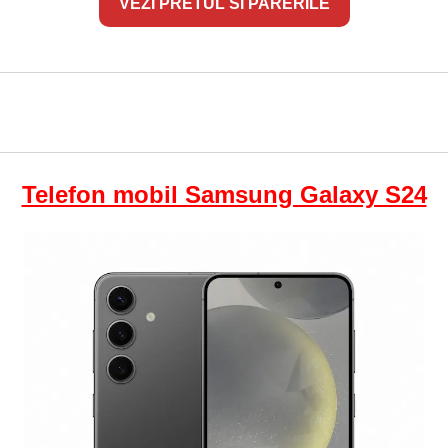
VEZI PRETUL SI PARERILE
Telefon mobil Samsung Galaxy S24