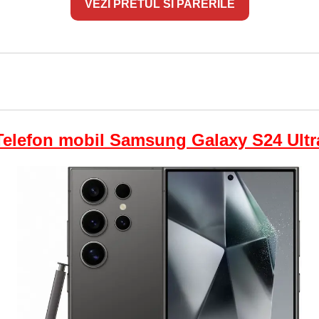
VEZI PRETUL SI PARERILE
Telefon mobil Samsung Galaxy S24 Ultr