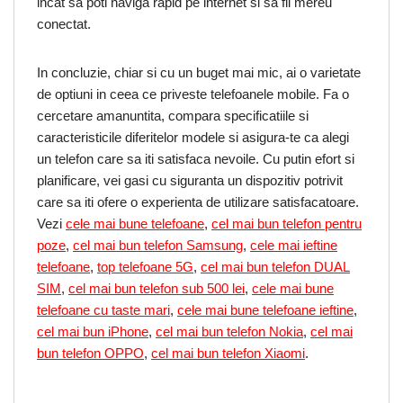
incat sa poti naviga rapid pe internet si sa fii mereu
conectat.
In concluzie, chiar si cu un buget mai mic, ai o varietate
de optiuni in ceea ce priveste telefoanele mobile. Fa o
cercetare amanuntita, compara specificatiile si
caracteristicile diferitelor modele si asigura-te ca alegi
un telefon care sa iti satisfaca nevoile. Cu putin efort si
planificare, vei gasi cu siguranta un dispozitiv potrivit
care sa iti ofere o experienta de utilizare satisfacatoare.
Vezi
cele mai bune telefoane
,
cel mai bun telefon pentru
poze
,
cel mai bun telefon Samsung
,
cele mai ieftine
telefoane
,
top telefoane 5G
,
cel mai bun telefon DUAL
SIM
,
cel mai bun telefon sub 500 lei
,
cele mai bune
telefoane cu taste mari
,
cele mai bune telefoane ieftine
,
cel mai bun iPhone
,
cel mai bun telefon Nokia
,
cel mai
bun telefon OPPO
,
cel mai bun telefon Xiaomi
.