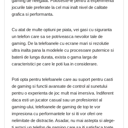
gaming de neegalat. Foloseste-le pentru a experimenta
jocurile tale preferate la cel mai inalt nivel de calitate
grafica si performanta.
Cu atat de multe optiuni pe piata, vei gasi cu siguranta
un telefon care sa se potriveasca nevoilor tale de
gaming. De la telefoanele cu ecrane mari si rezolutie
ultra inalta pana la modelele cu procesoare puternice si
baterii de lunga durata, exista o gama larga de
caracteristici pe care le poti lua in considerare.
Poti opta pentru telefoanele care au suport pentru casti
de gaming si functii avansate de control al sunetului
pentru o experienta de joc mult mai imersiva. Indiferent
daca esti un jucator casual sau un profesionist al
gaming-ului, telefoanele de gaming de top te vor
impresiona cu performantele lor si iti vor oferi ore
nelimitate de distractie. Asadar, nu mai astepta si alege-
ti astazi un telefon de gaming care sa iti satisfaca toate