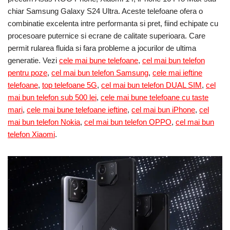
chiar Samsung Galaxy S24 Ultra. Aceste telefoane ofera o
combinatie excelenta intre performanta si pret, fiind echipate cu
procesoare puternice si ecrane de calitate superioara. Care
permit rularea fluida si fara probleme a jocurilor de ultima
generatie. Vezi
cele mai bune telefoane
,
cel mai bun telefon
pentru poze
,
cel mai bun telefon Samsung
,
cele mai ieftine
telefoane
,
top telefoane 5G
,
cel mai bun telefon DUAL SIM
,
cel
mai bun telefon sub 500 lei
,
cele mai bune telefoane cu taste
mari
,
cele mai bune telefoane ieftine
,
cel mai bun iPhone
,
cel
mai bun telefon Nokia
,
cel mai bun telefon OPPO
,
cel mai bun
telefon Xiaomi
.